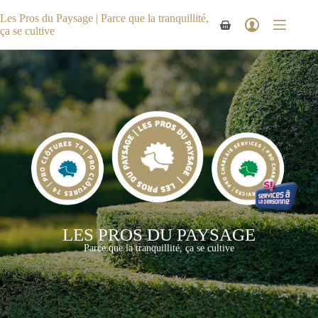
Passer
au
Les Pros du Paysage | Parce que la tranquillité,
Panier
contenu
ça se cultive
d’achat
LES PROS DU PAYSAGE
Parce que la tranquillité, ça se cultive