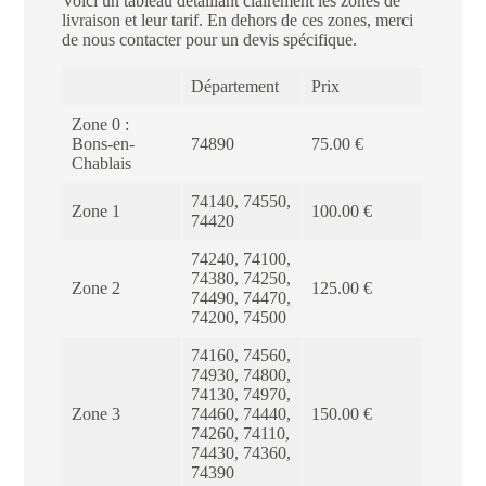
Voici un tableau détaillant clairement les zones de
livraison et leur tarif. En dehors de ces zones, merci
de nous contacter pour un devis spécifique.
Département
Prix
Zone 0 :
Bons-en-
74890
75.00 €
Chablais
74140, 74550,
Zone 1
100.00 €
74420
74240, 74100,
74380, 74250,
Zone 2
125.00 €
74490, 74470,
74200, 74500
74160, 74560,
74930, 74800,
74130, 74970,
Zone 3
74460, 74440,
150.00 €
74260, 74110,
74430, 74360,
74390