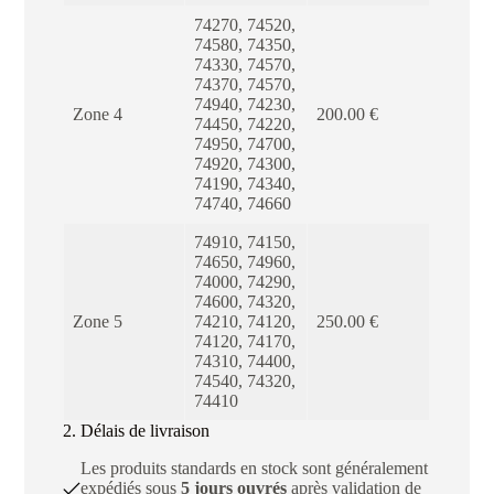
74270, 74520,
74580, 74350,
74330, 74570,
74370, 74570,
74940, 74230,
Zone 4
200.00 €
74450, 74220,
74950, 74700,
74920, 74300,
74190, 74340,
74740, 74660
74910, 74150,
74650, 74960,
74000, 74290,
74600, 74320,
Zone 5
74210, 74120,
250.00 €
74120, 74170,
74310, 74400,
74540, 74320,
74410
2. Délais de livraison
Les produits standards en stock sont généralement
expédiés sous
5 jours ouvrés
après validation de