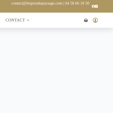
contact@lesprosdupaysage.com
|
04 58 66 18 50
G
CONTACT
Panier
d’achat